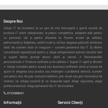
Despre Noi
Soluții IT de încredere, la un pas de tine Descoperă o gamă variată de
produse IT atent selecționate, la prețuri competitive, adaptate atât pentru
uz personal, cât și pentru afacerea ta. Punem accent pe calitate,
performanță și fiabilitate, astfel încât tu să faci alegerea potrivită de fiecare
dată. Nu suntem doar un magazin – suntem partenerul tău IT. Îți oferim
consultanță specializată pentru a alege echipamentul potrivit nevoilor tale
și suport tehnic prompt atunci când ai nevoie. ✔ Recomandări
personalizate ✔ Produse verificate și de calitate ✔ Suport IT rapid și eficient
✔ Soluții complete pentru acasă sau business Indiferent dacă ai nevoie de
ajutor în alegerea unui produs sau întâmpini o problemă tehnică, suntem
aici pentru tine. Ne poți contacta telefonic, prin email sau prin formularul de
contact, iar echipa noastră îți va răspunde rapid. Alege siguranța, alege
profesionalismul. Alege partenerul tău IT de încredere.
0733088041
Informaţii
Servicii Clienţi