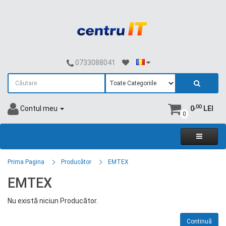
0733088041
,00
Contul meu
0
LEI
0
Prima Pagina
Producător
EMTEX
EMTEX
Nu există niciun Producător.
Continuă