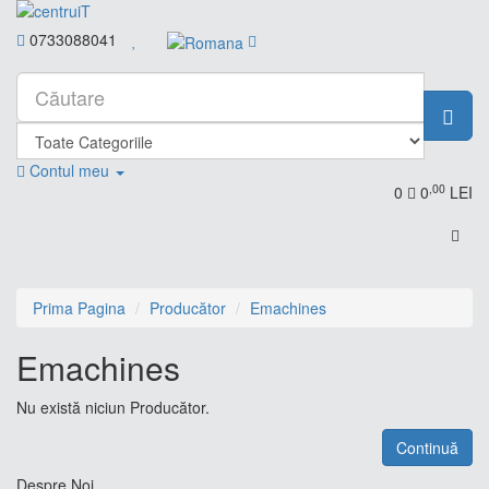
0733088041
Contul meu
,00
0
0
LEI
Prima Pagina
Producător
Emachines
Emachines
Nu există niciun Producător.
Continuă
Despre Noi