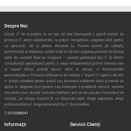
Despre Noi
Soluții IT de încredere, la un pas de tine Descoperă o gamă variată de
produse IT atent selecționate, la prețuri competitive, adaptate atât pentru
uz personal, cât și pentru afacerea ta. Punem accent pe calitate,
performanță și fiabilitate, astfel încât tu să faci alegerea potrivită de fiecare
dată. Nu suntem doar un magazin – suntem partenerul tău IT. Îți oferim
consultanță specializată pentru a alege echipamentul potrivit nevoilor tale
și suport tehnic prompt atunci când ai nevoie. ✔ Recomandări
personalizate ✔ Produse verificate și de calitate ✔ Suport IT rapid și eficient
✔ Soluții complete pentru acasă sau business Indiferent dacă ai nevoie de
ajutor în alegerea unui produs sau întâmpini o problemă tehnică, suntem
aici pentru tine. Ne poți contacta telefonic, prin email sau prin formularul de
contact, iar echipa noastră îți va răspunde rapid. Alege siguranța, alege
profesionalismul. Alege partenerul tău IT de încredere.
0733088041
Informaţii
Servicii Clienţi