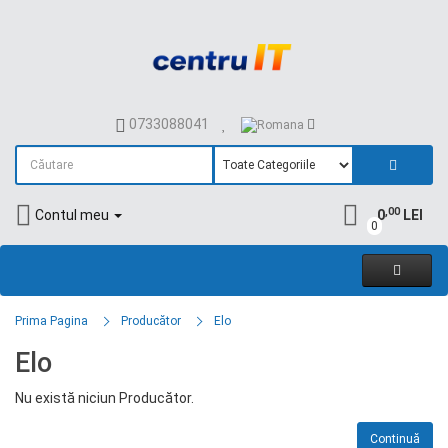
0733088041
,00
Contul meu
0
LEI
0
Prima Pagina
Producător
Elo
Elo
Nu există niciun Producător.
Continuă