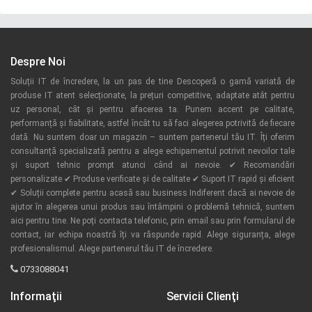
Despre Noi
Soluții IT de încredere, la un pas de tine Descoperă o gamă variată de
produse IT atent selecționate, la prețuri competitive, adaptate atât pentru
uz personal, cât și pentru afacerea ta. Punem accent pe calitate,
performanță și fiabilitate, astfel încât tu să faci alegerea potrivită de fiecare
dată. Nu suntem doar un magazin – suntem partenerul tău IT. Îți oferim
consultanță specializată pentru a alege echipamentul potrivit nevoilor tale
și suport tehnic prompt atunci când ai nevoie. ✔ Recomandări
personalizate ✔ Produse verificate și de calitate ✔ Suport IT rapid și eficient
✔ Soluții complete pentru acasă sau business Indiferent dacă ai nevoie de
ajutor în alegerea unui produs sau întâmpini o problemă tehnică, suntem
aici pentru tine. Ne poți contacta telefonic, prin email sau prin formularul de
contact, iar echipa noastră îți va răspunde rapid. Alege siguranța, alege
profesionalismul. Alege partenerul tău IT de încredere.
0733088041
Informaţii
Servicii Clienţi