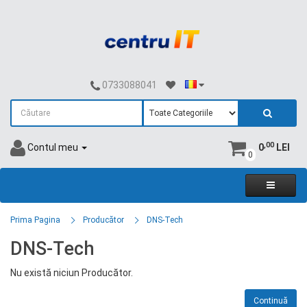
0733088041
,00
Contul meu
0
LEI
0
Prima Pagina
Producător
DNS-Tech
DNS-Tech
Nu există niciun Producător.
Continuă