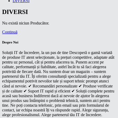
DIVERSI
DIVERSI
Nu există niciun Producător.
Continuă
Despre Noi
Soluții IT de încredere, la un pas de tine Descoperă o gamă variată
de produse IT atent selecționate, la prețuri competitive, adaptate atât
pentru uz personal, cât și pentru afacerea ta. Punem accent pe
calitate, performanță și fiabilitate, astfel încât tu să faci alegerea
potrivită de fiecare dată. Nu suntem doar un magazin – suntem
partenerul tău IT. Îți oferim consultanță specializată pentru a alege
echipamentul potrivit nevoilor tale și suport tehnic prompt atunci
când ai nevoie. ✔ Recomandări personalizate ✔ Produse verificate
și de calitate ✔ Suport IT rapid și eficient ✔ Soluții complete pentru
acasă sau business Indiferent dacă ai nevoie de ajutor în alegerea
unui produs sau întâmpini o problemă tehnică, suntem aici pentru
tine. Ne poți contacta telefonic, prin email sau prin formularul de
contact, iar echipa noastră îți va răspunde rapid. Alege siguranța,
alege profesionalismul. Alege partenerul tău IT de încredere.