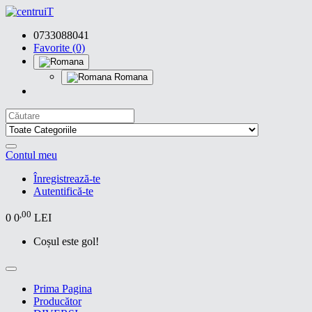
0733088041
Favorite (0)
Romana
Contul meu
Înregistrează-te
Autentifică-te
,00
0
0
LEI
Coșul este gol!
Prima Pagina
Producător