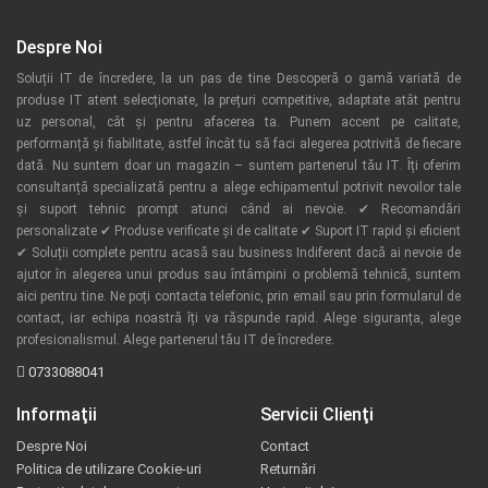
Despre Noi
Soluții IT de încredere, la un pas de tine Descoperă o gamă variată de
produse IT atent selecționate, la prețuri competitive, adaptate atât pentru
uz personal, cât și pentru afacerea ta. Punem accent pe calitate,
performanță și fiabilitate, astfel încât tu să faci alegerea potrivită de fiecare
dată. Nu suntem doar un magazin – suntem partenerul tău IT. Îți oferim
consultanță specializată pentru a alege echipamentul potrivit nevoilor tale
și suport tehnic prompt atunci când ai nevoie. ✔ Recomandări
personalizate ✔ Produse verificate și de calitate ✔ Suport IT rapid și eficient
✔ Soluții complete pentru acasă sau business Indiferent dacă ai nevoie de
ajutor în alegerea unui produs sau întâmpini o problemă tehnică, suntem
aici pentru tine. Ne poți contacta telefonic, prin email sau prin formularul de
contact, iar echipa noastră îți va răspunde rapid. Alege siguranța, alege
profesionalismul. Alege partenerul tău IT de încredere.
0733088041
Informaţii
Servicii Clienţi
Despre Noi
Contact
Politica de utilizare Cookie-uri
Returnări