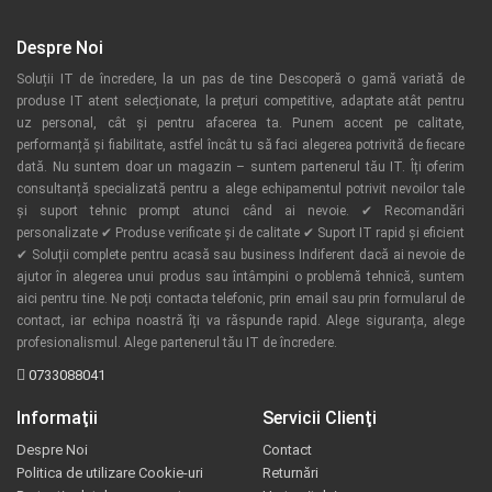
Despre Noi
Soluții IT de încredere, la un pas de tine Descoperă o gamă variată de
produse IT atent selecționate, la prețuri competitive, adaptate atât pentru
uz personal, cât și pentru afacerea ta. Punem accent pe calitate,
performanță și fiabilitate, astfel încât tu să faci alegerea potrivită de fiecare
dată. Nu suntem doar un magazin – suntem partenerul tău IT. Îți oferim
consultanță specializată pentru a alege echipamentul potrivit nevoilor tale
și suport tehnic prompt atunci când ai nevoie. ✔ Recomandări
personalizate ✔ Produse verificate și de calitate ✔ Suport IT rapid și eficient
✔ Soluții complete pentru acasă sau business Indiferent dacă ai nevoie de
ajutor în alegerea unui produs sau întâmpini o problemă tehnică, suntem
aici pentru tine. Ne poți contacta telefonic, prin email sau prin formularul de
contact, iar echipa noastră îți va răspunde rapid. Alege siguranța, alege
profesionalismul. Alege partenerul tău IT de încredere.
0733088041
Informaţii
Servicii Clienţi
Despre Noi
Contact
Politica de utilizare Cookie-uri
Returnări