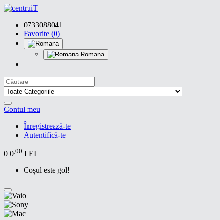
0733088041
Favorite (0)
Romana
Contul meu
Înregistrează-te
Autentifică-te
,00
0
0
LEI
Coșul este gol!