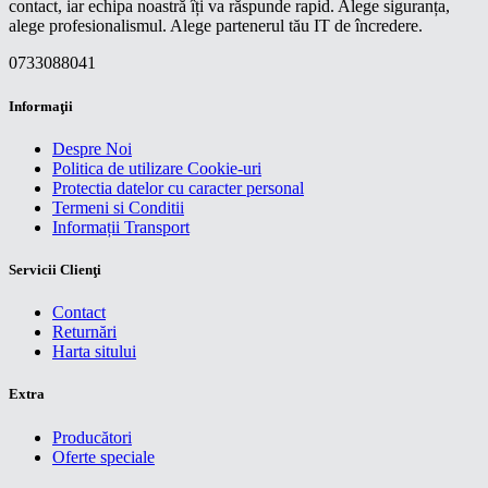
contact, iar echipa noastră îți va răspunde rapid. Alege siguranța,
alege profesionalismul. Alege partenerul tău IT de încredere.
0733088041
Informaţii
Despre Noi
Politica de utilizare Cookie-uri
Protectia datelor cu caracter personal
Termeni si Conditii
Informații Transport
Servicii Clienţi
Contact
Returnări
Harta sitului
Extra
Producători
Oferte speciale