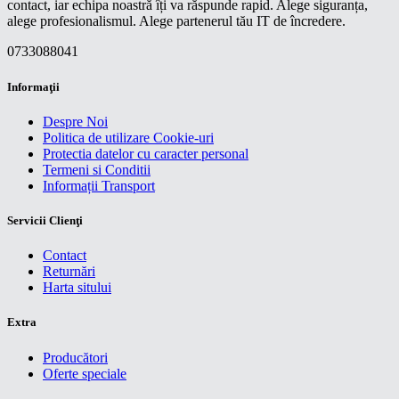
contact, iar echipa noastră îți va răspunde rapid. Alege siguranța,
alege profesionalismul. Alege partenerul tău IT de încredere.
0733088041
Informaţii
Despre Noi
Politica de utilizare Cookie-uri
Protectia datelor cu caracter personal
Termeni si Conditii
Informații Transport
Servicii Clienţi
Contact
Returnări
Harta sitului
Extra
Producători
Oferte speciale