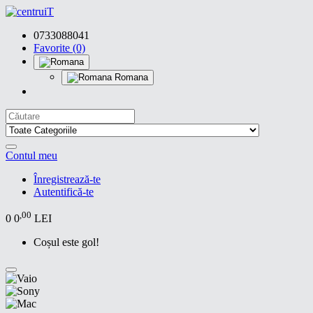
0733088041
Favorite (0)
Romana
Contul meu
Înregistrează-te
Autentifică-te
,00
0
0
LEI
Coșul este gol!