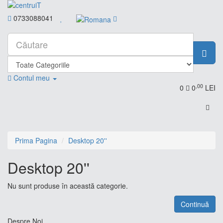
0733088041
Contul meu
,00
0
0
LEI
Prima Pagina
Desktop 20''
Desktop 20''
Nu sunt produse în această categorie.
Continuă
Despre Noi