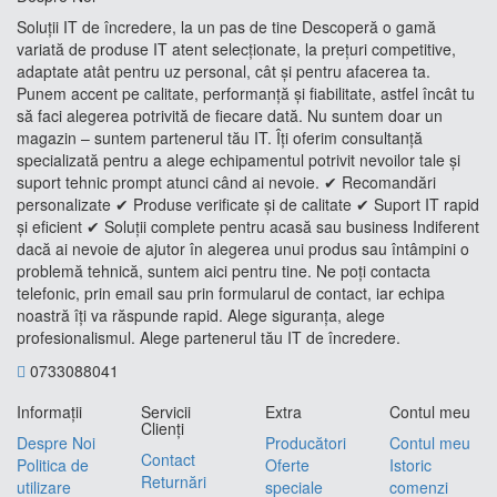
Soluții IT de încredere, la un pas de tine Descoperă o gamă
variată de produse IT atent selecționate, la prețuri competitive,
adaptate atât pentru uz personal, cât și pentru afacerea ta.
Punem accent pe calitate, performanță și fiabilitate, astfel încât tu
să faci alegerea potrivită de fiecare dată. Nu suntem doar un
magazin – suntem partenerul tău IT. Îți oferim consultanță
specializată pentru a alege echipamentul potrivit nevoilor tale și
suport tehnic prompt atunci când ai nevoie. ✔ Recomandări
personalizate ✔ Produse verificate și de calitate ✔ Suport IT rapid
și eficient ✔ Soluții complete pentru acasă sau business Indiferent
dacă ai nevoie de ajutor în alegerea unui produs sau întâmpini o
problemă tehnică, suntem aici pentru tine. Ne poți contacta
telefonic, prin email sau prin formularul de contact, iar echipa
noastră îți va răspunde rapid. Alege siguranța, alege
profesionalismul. Alege partenerul tău IT de încredere.
0733088041
Informaţii
Servicii
Extra
Contul meu
Clienţi
Despre Noi
Producători
Contul meu
Contact
Politica de
Oferte
Istoric
Returnări
utilizare
speciale
comenzi