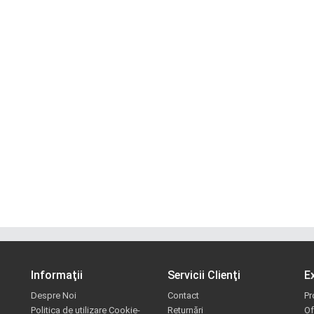
Informaţii
Servicii Clienţi
E
Despre Noi
Contact
Pr
Politica de utilizare Cookie-
Returnări
Of