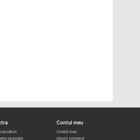
xtra
Contul meu
oducători
Contul meu
erte speciale
Istoric comenzi