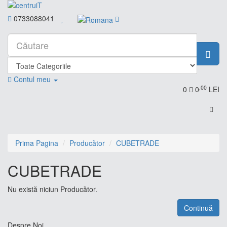
0733088041
Contul meu
,00
0
0
LEI
Prima Pagina
Producător
CUBETRADE
CUBETRADE
Nu există niciun Producător.
Continuă
Despre Noi