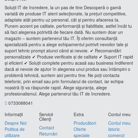
Soluții IT de încredere, la un pas de tine Descoperă o gamă
variată de produse IT atent selecționate, la prețuri competitive,
adaptate atât pentru uz personal, cât și pentru afacerea ta.
Punem accent pe calitate, performanță și fiabilitate, astfel încât tu
să faci alegerea potrivită de fiecare dată. Nu suntem doar un
magazin – suntem partenerul tău IT. Îți oferim consultanță
specializată pentru a alege echipamentul potrivit nevoilor tale și
suport tehnic prompt atunci când ai nevoie. ✔ Recomandări
personalizate ✔ Produse verificate și de calitate ✔ Suport IT rapid
și eficient ✔ Soluții complete pentru acasă sau business Indiferent
dacă ai nevoie de ajutor în alegerea unui produs sau întâmpini o
problemă tehnică, suntem aici pentru tine. Ne poți contacta
telefonic, prin email sau prin formularul de contact, iar echipa
noastră îți va răspunde rapid. Alege siguranța, alege
profesionalismul. Alege partenerul tău IT de încredere.
0733088041
Informaţii
Servicii
Extra
Contul meu
Clienţi
Despre Noi
Producători
Contul meu
Contact
Politica de
Oferte
Istoric
Returnări
utilizare
speciale
comenzi