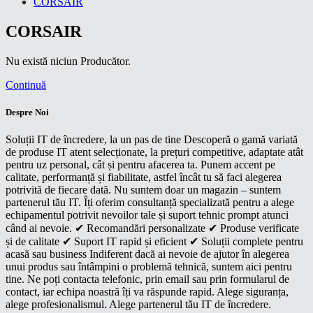
CORSAIR
CORSAIR
Nu există niciun Producător.
Continuă
Despre Noi
Soluții IT de încredere, la un pas de tine Descoperă o gamă variată
de produse IT atent selecționate, la prețuri competitive, adaptate atât
pentru uz personal, cât și pentru afacerea ta. Punem accent pe
calitate, performanță și fiabilitate, astfel încât tu să faci alegerea
potrivită de fiecare dată. Nu suntem doar un magazin – suntem
partenerul tău IT. Îți oferim consultanță specializată pentru a alege
echipamentul potrivit nevoilor tale și suport tehnic prompt atunci
când ai nevoie. ✔ Recomandări personalizate ✔ Produse verificate
și de calitate ✔ Suport IT rapid și eficient ✔ Soluții complete pentru
acasă sau business Indiferent dacă ai nevoie de ajutor în alegerea
unui produs sau întâmpini o problemă tehnică, suntem aici pentru
tine. Ne poți contacta telefonic, prin email sau prin formularul de
contact, iar echipa noastră îți va răspunde rapid. Alege siguranța,
alege profesionalismul. Alege partenerul tău IT de încredere.