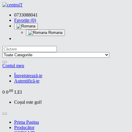
0733088041
Favorite (0)
Romana
Contul meu
Înregistrează-te
Autentifică-te
,00
0
0
LEI
Coșul este gol!
Prima Pagina
Producător