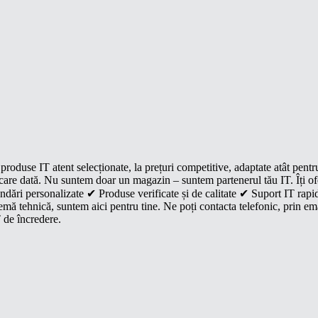
roduse IT atent selecționate, la prețuri competitive, adaptate atât pentr
e fiecare dată. Nu suntem doar un magazin – suntem partenerul tău IT. Îți 
dări personalizate ✔ Produse verificate și de calitate ✔ Suport IT rapid
mă tehnică, suntem aici pentru tine. Ne poți contacta telefonic, prin ema
 de încredere.