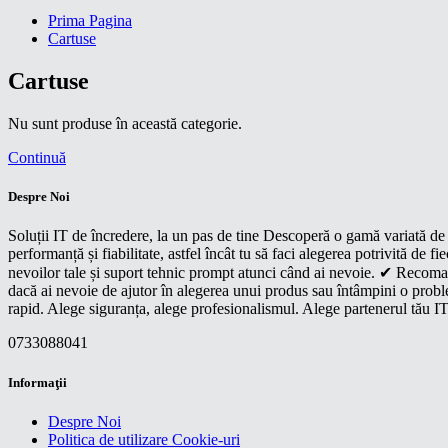
Prima Pagina
Cartuse
Cartuse
Nu sunt produse în această categorie.
Continuă
Despre Noi
Soluții IT de încredere, la un pas de tine Descoperă o gamă variată de p
performanță și fiabilitate, astfel încât tu să faci alegerea potrivită d
nevoilor tale și suport tehnic prompt atunci când ai nevoie. ✔ Recoman
dacă ai nevoie de ajutor în alegerea unui produs sau întâmpini o proble
rapid. Alege siguranța, alege profesionalismul. Alege partenerul tău IT
0733088041
Informaţii
Despre Noi
Politica de utilizare Cookie-uri