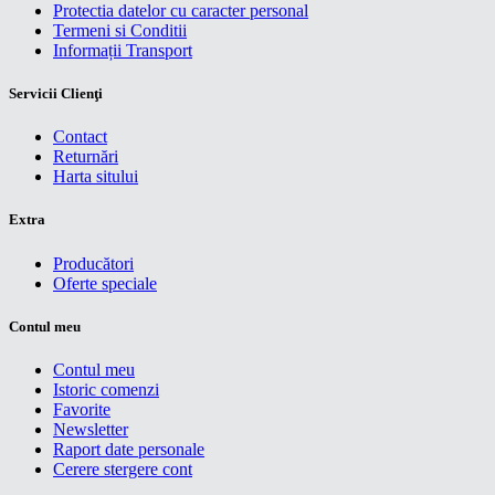
Protectia datelor cu caracter personal
Termeni si Conditii
Informații Transport
Servicii Clienţi
Contact
Returnări
Harta sitului
Extra
Producători
Oferte speciale
Contul meu
Contul meu
Istoric comenzi
Favorite
Newsletter
Raport date personale
Cerere stergere cont