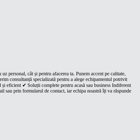
u uz personal, cât și pentru afacerea ta. Punem accent pe calitate,
oferim consultanță specializată pentru a alege echipamentul potrivit
 și eficient ✔ Soluții complete pentru acasă sau business Indiferent
il sau prin formularul de contact, iar echipa noastră îți va răspunde