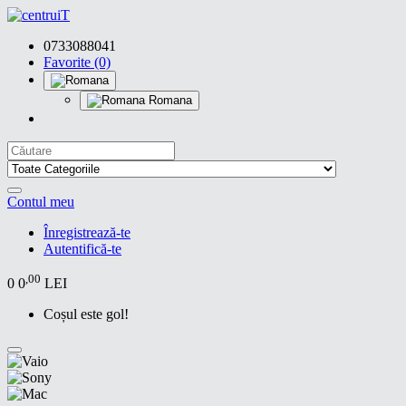
0733088041
Favorite (0)
Romana
Contul meu
Înregistrează-te
Autentifică-te
,00
0
0
LEI
Coșul este gol!