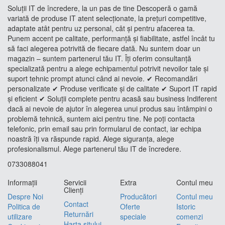
Soluții IT de încredere, la un pas de tine Descoperă o gamă
variată de produse IT atent selecționate, la prețuri competitive,
adaptate atât pentru uz personal, cât și pentru afacerea ta.
Punem accent pe calitate, performanță și fiabilitate, astfel încât tu
să faci alegerea potrivită de fiecare dată. Nu suntem doar un
magazin – suntem partenerul tău IT. Îți oferim consultanță
specializată pentru a alege echipamentul potrivit nevoilor tale și
suport tehnic prompt atunci când ai nevoie. ✔ Recomandări
personalizate ✔ Produse verificate și de calitate ✔ Suport IT rapid
și eficient ✔ Soluții complete pentru acasă sau business Indiferent
dacă ai nevoie de ajutor în alegerea unui produs sau întâmpini o
problemă tehnică, suntem aici pentru tine. Ne poți contacta
telefonic, prin email sau prin formularul de contact, iar echipa
noastră îți va răspunde rapid. Alege siguranța, alege
profesionalismul. Alege partenerul tău IT de încredere.
0733088041
Informaţii
Servicii
Extra
Contul meu
Clienţi
Despre Noi
Producători
Contul meu
Contact
Politica de
Oferte
Istoric
Returnări
utilizare
speciale
comenzi
Harta sitului