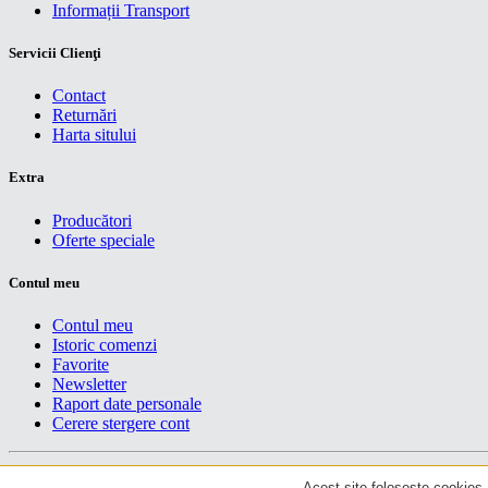
Informații Transport
Servicii Clienţi
Contact
Returnări
Harta sitului
Extra
Producători
Oferte speciale
Contul meu
Contul meu
Istoric comenzi
Favorite
Newsletter
Raport date personale
Cerere stergere cont
Drepturi de autor centruiT © 2026
Acest site foloseste cookies. 