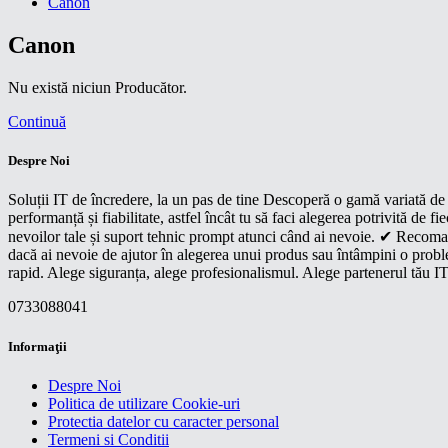
Canon
Canon
Nu există niciun Producător.
Continuă
Despre Noi
Soluții IT de încredere, la un pas de tine Descoperă o gamă variată de p
performanță și fiabilitate, astfel încât tu să faci alegerea potrivită d
nevoilor tale și suport tehnic prompt atunci când ai nevoie. ✔ Recoman
dacă ai nevoie de ajutor în alegerea unui produs sau întâmpini o proble
rapid. Alege siguranța, alege profesionalismul. Alege partenerul tău IT
0733088041
Informaţii
Despre Noi
Politica de utilizare Cookie-uri
Protectia datelor cu caracter personal
Termeni si Conditii