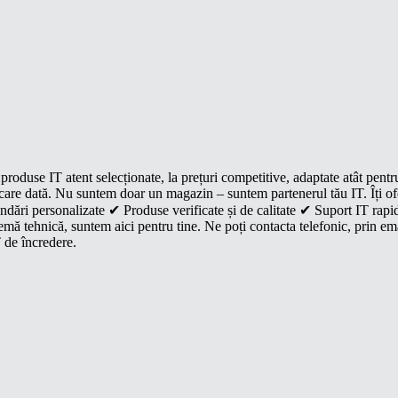
roduse IT atent selecționate, la prețuri competitive, adaptate atât pentr
e fiecare dată. Nu suntem doar un magazin – suntem partenerul tău IT. Îți 
dări personalizate ✔ Produse verificate și de calitate ✔ Suport IT rapid
mă tehnică, suntem aici pentru tine. Ne poți contacta telefonic, prin ema
 de încredere.