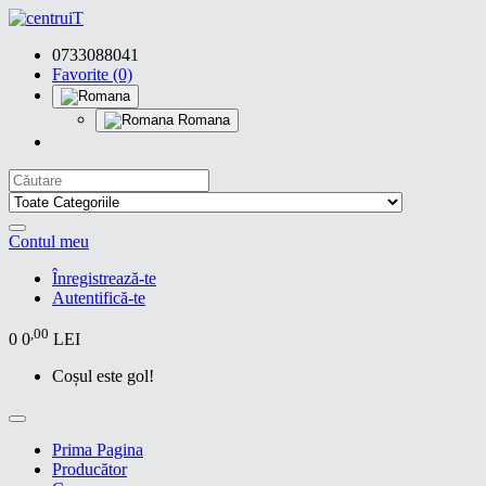
0733088041
Favorite (0)
Romana
Contul meu
Înregistrează-te
Autentifică-te
,00
0
0
LEI
Coșul este gol!
Prima Pagina
Producător