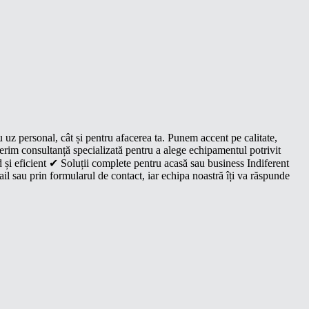
u uz personal, cât și pentru afacerea ta. Punem accent pe calitate,
oferim consultanță specializată pentru a alege echipamentul potrivit
 și eficient ✔ Soluții complete pentru acasă sau business Indiferent
il sau prin formularul de contact, iar echipa noastră îți va răspunde