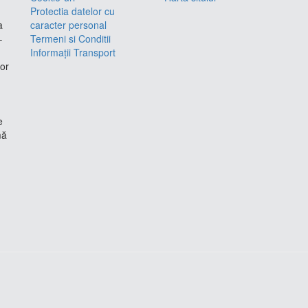
Protectia datelor cu
a
caracter personal
–
Termeni si Conditii
Informații Transport
lor
e
mă