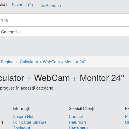
8041
Favorite (0)
 Pagina
Calculator + WebCam + Monitor 24''
culator + WebCam + Monitor 24''
produse în această categorie.
Informaţii
Servicii Clienţi
Ex
Despre Noi
Contact
Pr
ri
Politica de utilizare
Returnări
Of
Cookie-uri
Harta sitului