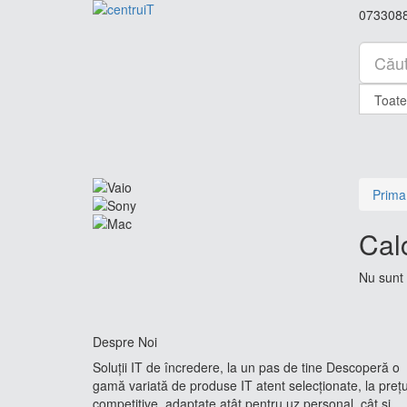
073308
Prima
Cal
Nu sunt 
Despre Noi
Soluții IT de încredere, la un pas de tine Descoperă o
gamă variată de produse IT atent selecționate, la prețu
competitive, adaptate atât pentru uz personal, cât și