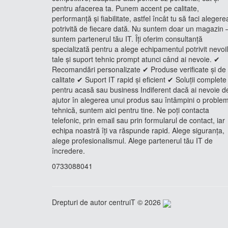
pentru afacerea ta. Punem accent pe calitate,
performanță și fiabilitate, astfel încât tu să faci alegere
potrivită de fiecare dată. Nu suntem doar un magazin 
suntem partenerul tău IT. Îți oferim consultanță
specializată pentru a alege echipamentul potrivit nevoi
tale și suport tehnic prompt atunci când ai nevoie. ✔
Recomandări personalizate ✔ Produse verificate și de
calitate ✔ Suport IT rapid și eficient ✔ Soluții complete
pentru acasă sau business Indiferent dacă ai nevoie d
ajutor în alegerea unui produs sau întâmpini o proble
tehnică, suntem aici pentru tine. Ne poți contacta
telefonic, prin email sau prin formularul de contact, iar
echipa noastră îți va răspunde rapid. Alege siguranța,
alege profesionalismul. Alege partenerul tău IT de
încredere.
0733088041
Drepturi de autor centruiT © 2026