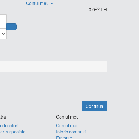
Contul meu
,00
0
0
LEI
Continuă
tra
Contul meu
oducători
Contul meu
erte speciale
Istoric comenzi
Favorite