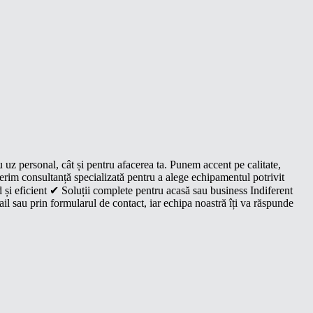
u uz personal, cât și pentru afacerea ta. Punem accent pe calitate,
oferim consultanță specializată pentru a alege echipamentul potrivit
 și eficient ✔ Soluții complete pentru acasă sau business Indiferent
il sau prin formularul de contact, iar echipa noastră îți va răspunde