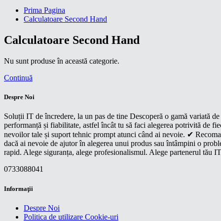
Prima Pagina
Calculatoare Second Hand
Calculatoare Second Hand
Nu sunt produse în această categorie.
Continuă
Despre Noi
Soluții IT de încredere, la un pas de tine Descoperă o gamă variată de p
performanță și fiabilitate, astfel încât tu să faci alegerea potrivită d
nevoilor tale și suport tehnic prompt atunci când ai nevoie. ✔ Recoman
dacă ai nevoie de ajutor în alegerea unui produs sau întâmpini o proble
rapid. Alege siguranța, alege profesionalismul. Alege partenerul tău IT
0733088041
Informaţii
Despre Noi
Politica de utilizare Cookie-uri