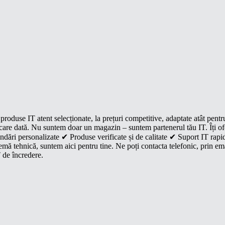
roduse IT atent selecționate, la prețuri competitive, adaptate atât pentr
e fiecare dată. Nu suntem doar un magazin – suntem partenerul tău IT. Îți 
dări personalizate ✔ Produse verificate și de calitate ✔ Suport IT rapid
mă tehnică, suntem aici pentru tine. Ne poți contacta telefonic, prin ema
 de încredere.