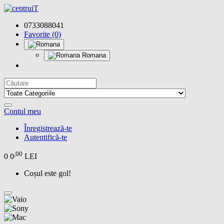
0733088041
Favorite (0)
Romana
Contul meu
Înregistrează-te
Autentifică-te
,00
0
0
LEI
Coșul este gol!