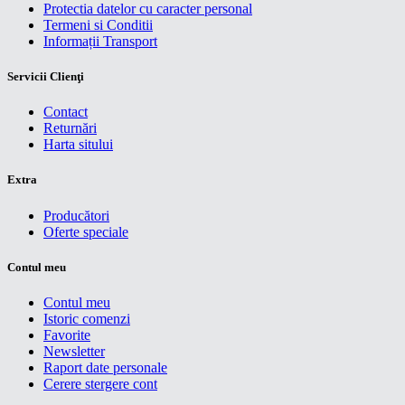
Protectia datelor cu caracter personal
Termeni si Conditii
Informații Transport
Servicii Clienţi
Contact
Returnări
Harta sitului
Extra
Producători
Oferte speciale
Contul meu
Contul meu
Istoric comenzi
Favorite
Newsletter
Raport date personale
Cerere stergere cont