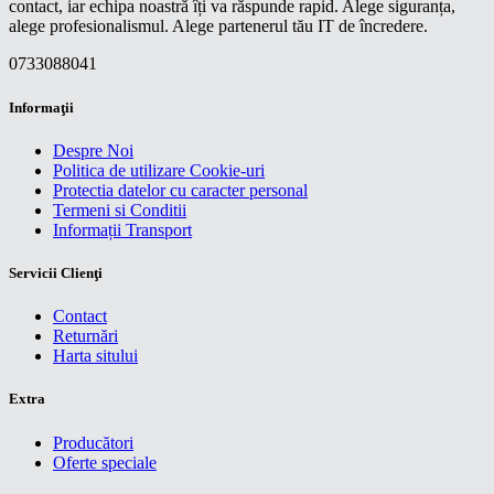
contact, iar echipa noastră îți va răspunde rapid. Alege siguranța,
alege profesionalismul. Alege partenerul tău IT de încredere.
0733088041
Informaţii
Despre Noi
Politica de utilizare Cookie-uri
Protectia datelor cu caracter personal
Termeni si Conditii
Informații Transport
Servicii Clienţi
Contact
Returnări
Harta sitului
Extra
Producători
Oferte speciale