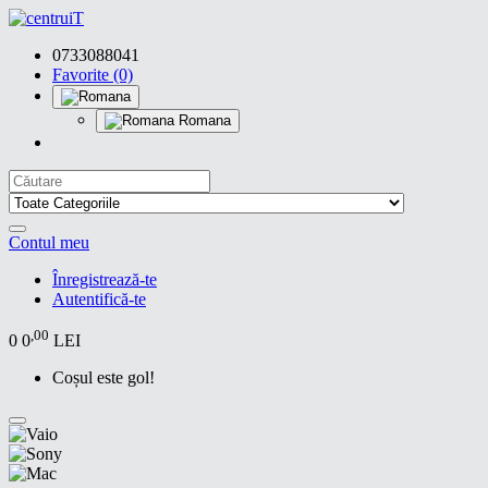
0733088041
Favorite (0)
Romana
Contul meu
Înregistrează-te
Autentifică-te
,00
0
0
LEI
Coșul este gol!