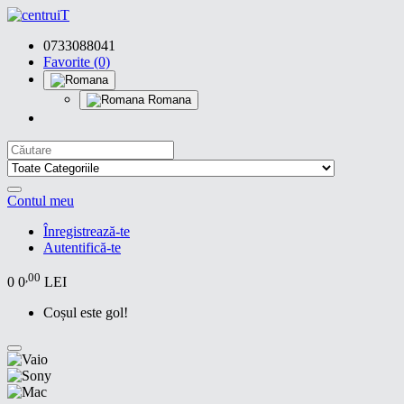
0733088041
Favorite (0)
Romana
Contul meu
Înregistrează-te
Autentifică-te
,00
0
0
LEI
Coșul este gol!