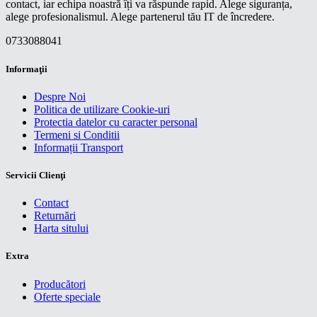
contact, iar echipa noastră îți va răspunde rapid. Alege siguranța,
alege profesionalismul. Alege partenerul tău IT de încredere.
0733088041
Informaţii
Despre Noi
Politica de utilizare Cookie-uri
Protectia datelor cu caracter personal
Termeni si Conditii
Informații Transport
Servicii Clienţi
Contact
Returnări
Harta sitului
Extra
Producători
Oferte speciale