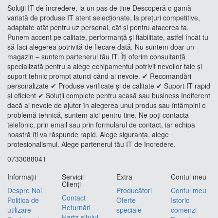
Soluții IT de încredere, la un pas de tine Descoperă o gamă
variată de produse IT atent selecționate, la prețuri competitive,
adaptate atât pentru uz personal, cât și pentru afacerea ta.
Punem accent pe calitate, performanță și fiabilitate, astfel încât tu
să faci alegerea potrivită de fiecare dată. Nu suntem doar un
magazin – suntem partenerul tău IT. Îți oferim consultanță
specializată pentru a alege echipamentul potrivit nevoilor tale și
suport tehnic prompt atunci când ai nevoie. ✔ Recomandări
personalizate ✔ Produse verificate și de calitate ✔ Suport IT rapid
și eficient ✔ Soluții complete pentru acasă sau business Indiferent
dacă ai nevoie de ajutor în alegerea unui produs sau întâmpini o
problemă tehnică, suntem aici pentru tine. Ne poți contacta
telefonic, prin email sau prin formularul de contact, iar echipa
noastră îți va răspunde rapid. Alege siguranța, alege
profesionalismul. Alege partenerul tău IT de încredere.
0733088041
Informaţii
Servicii
Extra
Contul meu
Clienţi
Despre Noi
Producători
Contul meu
Contact
Politica de
Oferte
Istoric
Returnări
utilizare
speciale
comenzi
Harta sitului