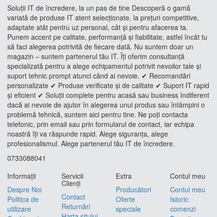
Soluții IT de încredere, la un pas de tine Descoperă o gamă
variată de produse IT atent selecționate, la prețuri competitive,
adaptate atât pentru uz personal, cât și pentru afacerea ta.
Punem accent pe calitate, performanță și fiabilitate, astfel încât tu
să faci alegerea potrivită de fiecare dată. Nu suntem doar un
magazin – suntem partenerul tău IT. Îți oferim consultanță
specializată pentru a alege echipamentul potrivit nevoilor tale și
suport tehnic prompt atunci când ai nevoie. ✔ Recomandări
personalizate ✔ Produse verificate și de calitate ✔ Suport IT rapid
și eficient ✔ Soluții complete pentru acasă sau business Indiferent
dacă ai nevoie de ajutor în alegerea unui produs sau întâmpini o
problemă tehnică, suntem aici pentru tine. Ne poți contacta
telefonic, prin email sau prin formularul de contact, iar echipa
noastră îți va răspunde rapid. Alege siguranța, alege
profesionalismul. Alege partenerul tău IT de încredere.
0733088041
Informaţii
Servicii
Extra
Contul meu
Clienţi
Despre Noi
Producători
Contul meu
Contact
Politica de
Oferte
Istoric
Returnări
utilizare
speciale
comenzi
Harta sitului