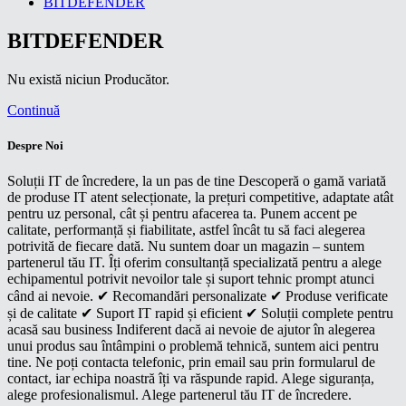
BITDEFENDER
BITDEFENDER
Nu există niciun Producător.
Continuă
Despre Noi
Soluții IT de încredere, la un pas de tine Descoperă o gamă variată
de produse IT atent selecționate, la prețuri competitive, adaptate atât
pentru uz personal, cât și pentru afacerea ta. Punem accent pe
calitate, performanță și fiabilitate, astfel încât tu să faci alegerea
potrivită de fiecare dată. Nu suntem doar un magazin – suntem
partenerul tău IT. Îți oferim consultanță specializată pentru a alege
echipamentul potrivit nevoilor tale și suport tehnic prompt atunci
când ai nevoie. ✔ Recomandări personalizate ✔ Produse verificate
și de calitate ✔ Suport IT rapid și eficient ✔ Soluții complete pentru
acasă sau business Indiferent dacă ai nevoie de ajutor în alegerea
unui produs sau întâmpini o problemă tehnică, suntem aici pentru
tine. Ne poți contacta telefonic, prin email sau prin formularul de
contact, iar echipa noastră îți va răspunde rapid. Alege siguranța,
alege profesionalismul. Alege partenerul tău IT de încredere.