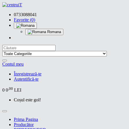
0733088041
Favorite (0)
Romana
Contul meu
Înregistrează-te
Autentifică-te
,00
0
0
LEI
Coșul este gol!
Prima Pagina
Producător