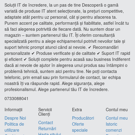
Soluții IT de încredere, la un pas de tine Descoperă o gamă
variată de produse IT atent selecționate, la prețuri competitive,
adaptate atât pentru uz personal, cât și pentru afacerea ta.
Punem accent pe calitate, performanță și fiabilitate, astfel încât tu
să faci alegerea potrivită de fiecare dată. Nu suntem doar un
magazin – suntem partenerul tău IT. Îți oferim consultanță
specializată pentru a alege echipamentul potrivit nevoilor tale și
suport tehnic prompt atunci când ai nevoie. ✔ Recomandări
personalizate ✔ Produse verificate și de calitate ✔ Suport IT rapid
și eficient ✔ Soluții complete pentru acasă sau business Indiferent
dacă ai nevoie de ajutor în alegerea unui produs sau întâmpini o
problemă tehnică, suntem aici pentru tine. Ne poți contacta
telefonic, prin email sau prin formularul de contact, iar echipa
noastră îți va răspunde rapid. Alege siguranța, alege
profesionalismul. Alege partenerul tău IT de încredere.
0733088041
Informaţii
Servicii
Extra
Contul meu
Clienţi
Despre Noi
Producători
Contul meu
Contact
Politica de
Oferte
Istoric
Returnări
utilizare
speciale
comenzi
Harta sitului