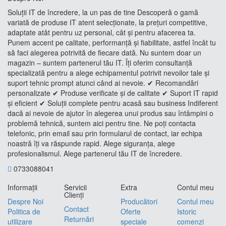
Soluții IT de încredere, la un pas de tine Descoperă o gamă
variată de produse IT atent selecționate, la prețuri competitive,
adaptate atât pentru uz personal, cât și pentru afacerea ta.
Punem accent pe calitate, performanță și fiabilitate, astfel încât tu
să faci alegerea potrivită de fiecare dată. Nu suntem doar un
magazin – suntem partenerul tău IT. Îți oferim consultanță
specializată pentru a alege echipamentul potrivit nevoilor tale și
suport tehnic prompt atunci când ai nevoie. ✔ Recomandări
personalizate ✔ Produse verificate și de calitate ✔ Suport IT rapid
și eficient ✔ Soluții complete pentru acasă sau business Indiferent
dacă ai nevoie de ajutor în alegerea unui produs sau întâmpini o
problemă tehnică, suntem aici pentru tine. Ne poți contacta
telefonic, prin email sau prin formularul de contact, iar echipa
noastră îți va răspunde rapid. Alege siguranța, alege
profesionalismul. Alege partenerul tău IT de încredere.
0733088041
Informaţii
Servicii
Extra
Contul meu
Clienţi
Despre Noi
Producători
Contul meu
Contact
Politica de
Oferte
Istoric
Returnări
utilizare
speciale
comenzi