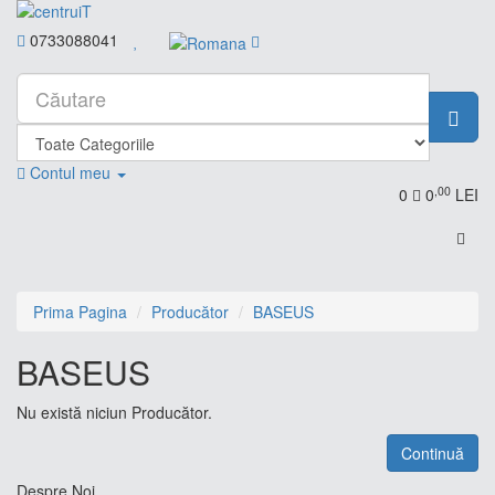
0733088041
Contul meu
,00
0
0
LEI
Prima Pagina
Producător
BASEUS
BASEUS
Nu există niciun Producător.
Continuă
Despre Noi