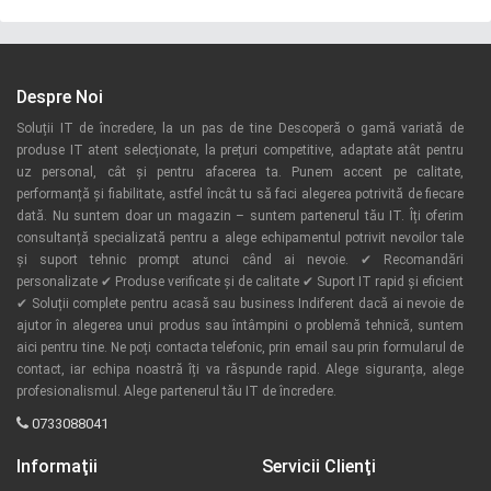
Despre Noi
Soluții IT de încredere, la un pas de tine Descoperă o gamă variată de
produse IT atent selecționate, la prețuri competitive, adaptate atât pentru
uz personal, cât și pentru afacerea ta. Punem accent pe calitate,
performanță și fiabilitate, astfel încât tu să faci alegerea potrivită de fiecare
dată. Nu suntem doar un magazin – suntem partenerul tău IT. Îți oferim
consultanță specializată pentru a alege echipamentul potrivit nevoilor tale
și suport tehnic prompt atunci când ai nevoie. ✔ Recomandări
personalizate ✔ Produse verificate și de calitate ✔ Suport IT rapid și eficient
✔ Soluții complete pentru acasă sau business Indiferent dacă ai nevoie de
ajutor în alegerea unui produs sau întâmpini o problemă tehnică, suntem
aici pentru tine. Ne poți contacta telefonic, prin email sau prin formularul de
contact, iar echipa noastră îți va răspunde rapid. Alege siguranța, alege
profesionalismul. Alege partenerul tău IT de încredere.
0733088041
Informaţii
Servicii Clienţi