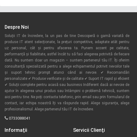
Despre Noi
Soluții IT de încredere, la un pas de tine Descoperă o gamă variată de
produse IT atent selecționate, la prețuri competitive, adaptate atât pentru
uz personal, cât și pentru afacerea ta. Punem accent pe calitate,
performanță și fiabilitate, astfel încât tu să faci alegerea potrivită de fiecare
dată. Nu suntem doar un magazin – suntem partenerul tău IT. Îți oferim
consultanță specializată pentru a alege echipamentul potrivit nevoilor tale
și suport tehnic prompt atunci când ai nevoie. ✔ Recomandări
personalizate ✔ Produse verificate și de calitate ✔ Suport IT rapid și eficient
✔ Soluții complete pentru acasă sau business Indiferent dacă ai nevoie de
ajutor în alegerea unui produs sau întâmpini o problemă tehnică, suntem
aici pentru tine. Ne poți contacta telefonic, prin email sau prin formularul de
contact, iar echipa noastră îți va răspunde rapid. Alege siguranța, alege
profesionalismul. Alege partenerul tău IT de încredere.
0733088041
Informaţii
Servicii Clienţi