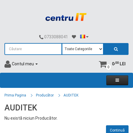
0733088041
,00
Contul meu
0
LEI
0
Prima Pagina
Producător
AUDITEK
AUDITEK
Nu există niciun Producător.
Continuă