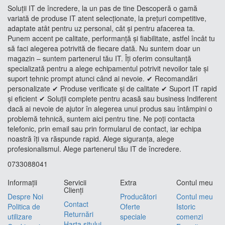
Soluții IT de încredere, la un pas de tine Descoperă o gamă
variată de produse IT atent selecționate, la prețuri competitive,
adaptate atât pentru uz personal, cât și pentru afacerea ta.
Punem accent pe calitate, performanță și fiabilitate, astfel încât tu
să faci alegerea potrivită de fiecare dată. Nu suntem doar un
magazin – suntem partenerul tău IT. Îți oferim consultanță
specializată pentru a alege echipamentul potrivit nevoilor tale și
suport tehnic prompt atunci când ai nevoie. ✔ Recomandări
personalizate ✔ Produse verificate și de calitate ✔ Suport IT rapid
și eficient ✔ Soluții complete pentru acasă sau business Indiferent
dacă ai nevoie de ajutor în alegerea unui produs sau întâmpini o
problemă tehnică, suntem aici pentru tine. Ne poți contacta
telefonic, prin email sau prin formularul de contact, iar echipa
noastră îți va răspunde rapid. Alege siguranța, alege
profesionalismul. Alege partenerul tău IT de încredere.
0733088041
Informaţii
Servicii
Extra
Contul meu
Clienţi
Despre Noi
Producători
Contul meu
Contact
Politica de
Oferte
Istoric
Returnări
utilizare
speciale
comenzi
Harta sitului