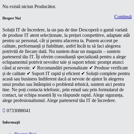
Nu există niciun Producător.
Continuă
Despre Noi
Soluții IT de încredere, la un pas de tine Descoperă o gamă variată
de produse IT atent selecționate, la prețuri competitive, adaptate atât
pentru uz personal, cât și pentru afacerea ta. Punem accent pe
calitate, performanță și fiabilitate, astfel încât tu să faci alegerea
potrivită de fiecare dată. Nu suntem doar un magazin – suntem
partenerul tău IT. Îți oferim consultanță specializată pentru a alege
echipamentul potrivit nevoilor tale și suport tehnic prompt atunci
când ai nevoie. ✔ Recomandări personalizate ✔ Produse verificate
și de calitate ✔ Suport IT rapid și eficient ✔ Soluții complete pentru
acasă sau business Indiferent dacă ai nevoie de ajutor în alegerea
unui produs sau întâmpini o problemă tehnică, suntem aici pentru
tine. Ne poți contacta telefonic, prin email sau prin formularul de
contact, iar echipa noastră îți va răspunde rapid. Alege siguranța,
alege profesionalismul. Alege partenerul tău IT de încredere.
0733088041
Informaţii