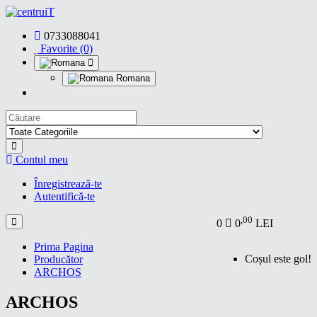
0733088041
Favorite (0)
Romana
Contul meu
Înregistrează-te
Autentifică-te
,00
0
0
LEI
Prima Pagina
Coșul este gol!
Producător
ARCHOS
ARCHOS