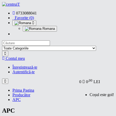
0733088041
Favorite (0)
Romana
Contul meu
Înregistrează-te
Autentifică-te
,00
0
0
LEI
Prima Pagina
Coșul este gol!
Producător
APC
APC