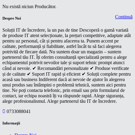
Nu există niciun Producător.
Continuă
Despre Noi
Soluții IT de încredere, la un pas de tine Descoperă o gamă variată
de produse IT atent selecționate, la prețuri competitive, adaptate atât
pentru uz personal, cât și pentru afacerea ta. Punem accent pe
calitate, performanță și fiabilitate, astfel încât tu să faci alegerea
potrivită de fiecare dată. Nu suntem doar un magazin – suntem
partenerul tău IT. Îți oferim consultanță specializată pentru a alege
echipamentul potrivit nevoilor tale și suport tehnic prompt atunci
când ai nevoie. ✔ Recomandări personalizate ✔ Produse verificate
și de calitate ✔ Suport IT rapid și eficient ✔ Soluții complete pentru
acasă sau business Indiferent dacă ai nevoie de ajutor în alegerea
unui produs sau întâmpini o problemă tehnică, suntem aici pentru
tine. Ne poți contacta telefonic, prin email sau prin formularul de
contact, iar echipa noastră îți va răspunde rapid. Alege siguranța,
alege profesionalismul. Alege partenerul tău IT de încredere.
0733088041
Informaţii