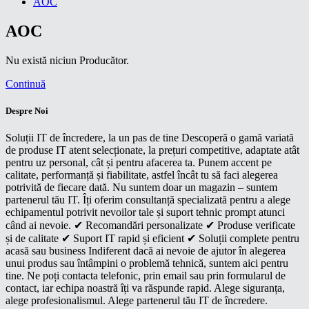
AOC
AOC
Nu există niciun Producător.
Continuă
Despre Noi
Soluții IT de încredere, la un pas de tine Descoperă o gamă variată
de produse IT atent selecționate, la prețuri competitive, adaptate atât
pentru uz personal, cât și pentru afacerea ta. Punem accent pe
calitate, performanță și fiabilitate, astfel încât tu să faci alegerea
potrivită de fiecare dată. Nu suntem doar un magazin – suntem
partenerul tău IT. Îți oferim consultanță specializată pentru a alege
echipamentul potrivit nevoilor tale și suport tehnic prompt atunci
când ai nevoie. ✔ Recomandări personalizate ✔ Produse verificate
și de calitate ✔ Suport IT rapid și eficient ✔ Soluții complete pentru
acasă sau business Indiferent dacă ai nevoie de ajutor în alegerea
unui produs sau întâmpini o problemă tehnică, suntem aici pentru
tine. Ne poți contacta telefonic, prin email sau prin formularul de
contact, iar echipa noastră îți va răspunde rapid. Alege siguranța,
alege profesionalismul. Alege partenerul tău IT de încredere.