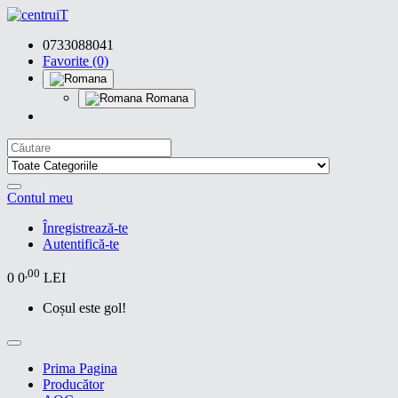
0733088041
Favorite (0)
Romana
Contul meu
Înregistrează-te
Autentifică-te
,00
0
0
LEI
Coșul este gol!
Prima Pagina
Producător