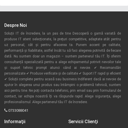
Despre Noi
Soluții IT de încredere, la un pas de tine Descoperă o gamă variată de
produse IT atent selecționate, la prețuri competitive, adaptate atât pentru
uz personal, cât și pentru afacerea ta. Punem accent pe calitate,
performanță și fiabilitate, astfel încât tu să faci alegerea potrivită de fiecare
dată. Nu suntem doar un magazin – suntem partenerul tău IT. Îți oferim
consultanță specializată pentru a alege echipamentul potrivit nevoilor tale
și suport tehnic prompt atunci când ai nevoie. ✔ Recomandări
personalizate ✔ Produse verificate și de calitate ✔ Suport IT rapid și eficient
✔ Soluții complete pentru acasă sau business Indiferent dacă ai nevoie de
ajutor în alegerea unui produs sau întâmpini o problemă tehnică, suntem
aici pentru tine. Ne poți contacta telefonic, prin email sau prin formularul de
contact, iar echipa noastră îți va răspunde rapid. Alege siguranța, alege
profesionalismul. Alege partenerul tău IT de încredere.
0733088041
Informaţii
Servicii Clienţi