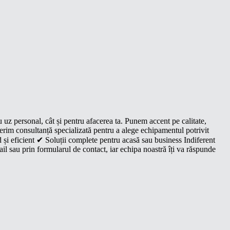
u uz personal, cât și pentru afacerea ta. Punem accent pe calitate,
oferim consultanță specializată pentru a alege echipamentul potrivit
 și eficient ✔ Soluții complete pentru acasă sau business Indiferent
il sau prin formularul de contact, iar echipa noastră îți va răspunde