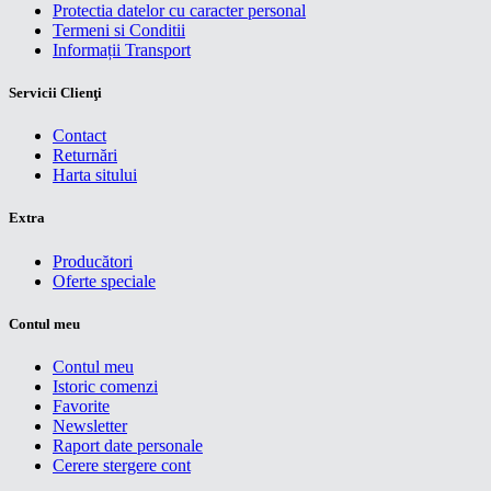
Protectia datelor cu caracter personal
Termeni si Conditii
Informații Transport
Servicii Clienţi
Contact
Returnări
Harta sitului
Extra
Producători
Oferte speciale
Contul meu
Contul meu
Istoric comenzi
Favorite
Newsletter
Raport date personale
Cerere stergere cont