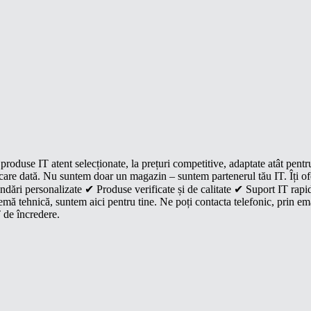
roduse IT atent selecționate, la prețuri competitive, adaptate atât pentr
e fiecare dată. Nu suntem doar un magazin – suntem partenerul tău IT. Îți 
dări personalizate ✔ Produse verificate și de calitate ✔ Suport IT rapid
mă tehnică, suntem aici pentru tine. Ne poți contacta telefonic, prin ema
 de încredere.