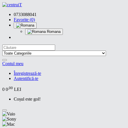
0733088041
Favorite (0)
Romana
Contul meu
Înregistrează-te
Autentifică-te
,00
0
0
LEI
Coșul este gol!