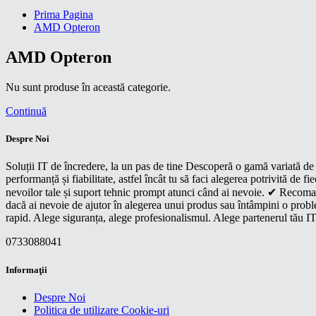
Prima Pagina
AMD Opteron
AMD Opteron
Nu sunt produse în această categorie.
Continuă
Despre Noi
Soluții IT de încredere, la un pas de tine Descoperă o gamă variată de p
performanță și fiabilitate, astfel încât tu să faci alegerea potrivită d
nevoilor tale și suport tehnic prompt atunci când ai nevoie. ✔ Recoman
dacă ai nevoie de ajutor în alegerea unui produs sau întâmpini o proble
rapid. Alege siguranța, alege profesionalismul. Alege partenerul tău IT
0733088041
Informaţii
Despre Noi
Politica de utilizare Cookie-uri