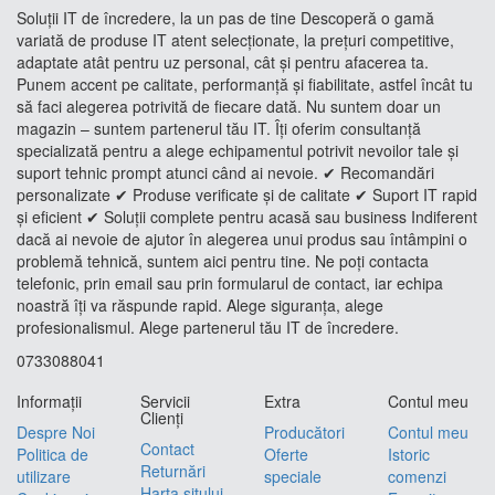
Soluții IT de încredere, la un pas de tine Descoperă o gamă
variată de produse IT atent selecționate, la prețuri competitive,
adaptate atât pentru uz personal, cât și pentru afacerea ta.
Punem accent pe calitate, performanță și fiabilitate, astfel încât tu
să faci alegerea potrivită de fiecare dată. Nu suntem doar un
magazin – suntem partenerul tău IT. Îți oferim consultanță
specializată pentru a alege echipamentul potrivit nevoilor tale și
suport tehnic prompt atunci când ai nevoie. ✔ Recomandări
personalizate ✔ Produse verificate și de calitate ✔ Suport IT rapid
și eficient ✔ Soluții complete pentru acasă sau business Indiferent
dacă ai nevoie de ajutor în alegerea unui produs sau întâmpini o
problemă tehnică, suntem aici pentru tine. Ne poți contacta
telefonic, prin email sau prin formularul de contact, iar echipa
noastră îți va răspunde rapid. Alege siguranța, alege
profesionalismul. Alege partenerul tău IT de încredere.
0733088041
Informaţii
Servicii
Extra
Contul meu
Clienţi
Despre Noi
Producători
Contul meu
Contact
Politica de
Oferte
Istoric
Returnări
utilizare
speciale
comenzi
Harta sitului