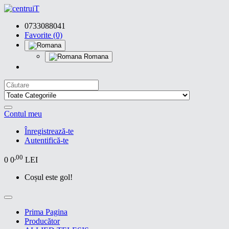
0733088041
Favorite (0)
Romana
Contul meu
Înregistrează-te
Autentifică-te
,00
0
0
LEI
Coșul este gol!
Prima Pagina
Producător