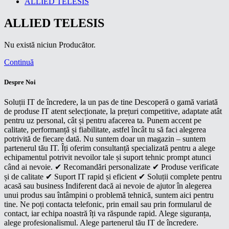
ALLIED TELESIS
ALLIED TELESIS
Nu există niciun Producător.
Continuă
Despre Noi
Soluții IT de încredere, la un pas de tine Descoperă o gamă variată
de produse IT atent selecționate, la prețuri competitive, adaptate atât
pentru uz personal, cât și pentru afacerea ta. Punem accent pe
calitate, performanță și fiabilitate, astfel încât tu să faci alegerea
potrivită de fiecare dată. Nu suntem doar un magazin – suntem
partenerul tău IT. Îți oferim consultanță specializată pentru a alege
echipamentul potrivit nevoilor tale și suport tehnic prompt atunci
când ai nevoie. ✔ Recomandări personalizate ✔ Produse verificate
și de calitate ✔ Suport IT rapid și eficient ✔ Soluții complete pentru
acasă sau business Indiferent dacă ai nevoie de ajutor în alegerea
unui produs sau întâmpini o problemă tehnică, suntem aici pentru
tine. Ne poți contacta telefonic, prin email sau prin formularul de
contact, iar echipa noastră îți va răspunde rapid. Alege siguranța,
alege profesionalismul. Alege partenerul tău IT de încredere.