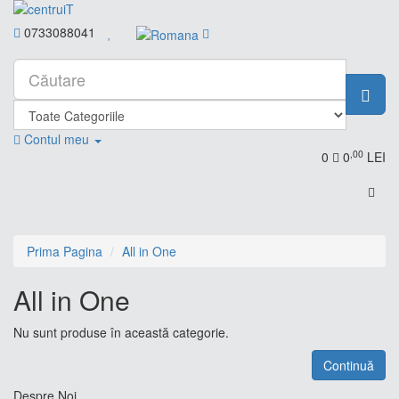
0733088041
Contul meu
,00
0
0
LEI
Prima Pagina
All in One
All in One
Nu sunt produse în această categorie.
Continuă
Despre Noi