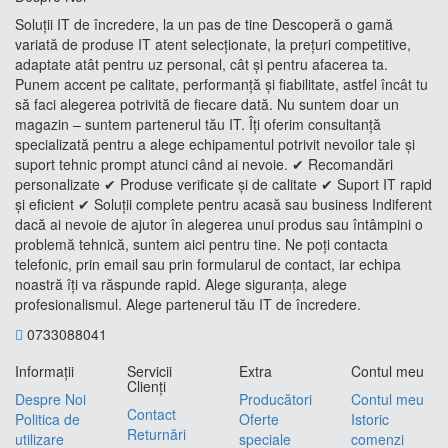
Soluții IT de încredere, la un pas de tine Descoperă o gamă
variată de produse IT atent selecționate, la prețuri competitive,
adaptate atât pentru uz personal, cât și pentru afacerea ta.
Punem accent pe calitate, performanță și fiabilitate, astfel încât tu
să faci alegerea potrivită de fiecare dată. Nu suntem doar un
magazin – suntem partenerul tău IT. Îți oferim consultanță
specializată pentru a alege echipamentul potrivit nevoilor tale și
suport tehnic prompt atunci când ai nevoie. ✔ Recomandări
personalizate ✔ Produse verificate și de calitate ✔ Suport IT rapid
și eficient ✔ Soluții complete pentru acasă sau business Indiferent
dacă ai nevoie de ajutor în alegerea unui produs sau întâmpini o
problemă tehnică, suntem aici pentru tine. Ne poți contacta
telefonic, prin email sau prin formularul de contact, iar echipa
noastră îți va răspunde rapid. Alege siguranța, alege
profesionalismul. Alege partenerul tău IT de încredere.
0733088041
Informaţii
Servicii
Extra
Contul meu
Clienţi
Despre Noi
Producători
Contul meu
Contact
Politica de
Oferte
Istoric
Returnări
utilizare
speciale
comenzi