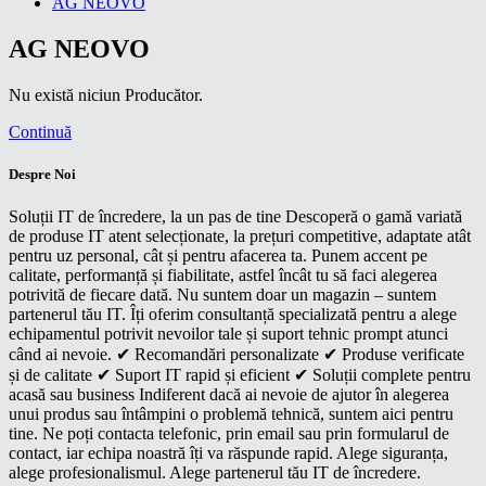
AG NEOVO
AG NEOVO
Nu există niciun Producător.
Continuă
Despre Noi
Soluții IT de încredere, la un pas de tine Descoperă o gamă variată
de produse IT atent selecționate, la prețuri competitive, adaptate atât
pentru uz personal, cât și pentru afacerea ta. Punem accent pe
calitate, performanță și fiabilitate, astfel încât tu să faci alegerea
potrivită de fiecare dată. Nu suntem doar un magazin – suntem
partenerul tău IT. Îți oferim consultanță specializată pentru a alege
echipamentul potrivit nevoilor tale și suport tehnic prompt atunci
când ai nevoie. ✔ Recomandări personalizate ✔ Produse verificate
și de calitate ✔ Suport IT rapid și eficient ✔ Soluții complete pentru
acasă sau business Indiferent dacă ai nevoie de ajutor în alegerea
unui produs sau întâmpini o problemă tehnică, suntem aici pentru
tine. Ne poți contacta telefonic, prin email sau prin formularul de
contact, iar echipa noastră îți va răspunde rapid. Alege siguranța,
alege profesionalismul. Alege partenerul tău IT de încredere.