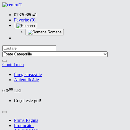
0733088041
Favorite (0)
Romana
Contul meu
Înregistrează-te
Autentifică-te
,00
0
0
LEI
Coșul este gol!
Prima Pagina
Producător