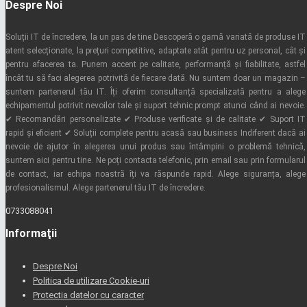
Despre Noi
Soluții IT de încredere, la un pas de tine Descoperă o gamă variată de produse IT
atent selecționate, la prețuri competitive, adaptate atât pentru uz personal, cât și
pentru afacerea ta. Punem accent pe calitate, performanță și fiabilitate, astfel
încât tu să faci alegerea potrivită de fiecare dată. Nu suntem doar un magazin –
suntem partenerul tău IT. Îți oferim consultanță specializată pentru a alege
echipamentul potrivit nevoilor tale și suport tehnic prompt atunci când ai nevoie.
✔ Recomandări personalizate ✔ Produse verificate și de calitate ✔ Suport IT
rapid și eficient ✔ Soluții complete pentru acasă sau business Indiferent dacă ai
nevoie de ajutor în alegerea unui produs sau întâmpini o problemă tehnică,
suntem aici pentru tine. Ne poți contacta telefonic, prin email sau prin formularul
de contact, iar echipa noastră îți va răspunde rapid. Alege siguranța, alege
profesionalismul. Alege partenerul tău IT de încredere.
0733088041
Informaţii
Despre Noi
Politica de utilizare Cookie-uri
Protectia datelor cu caracter