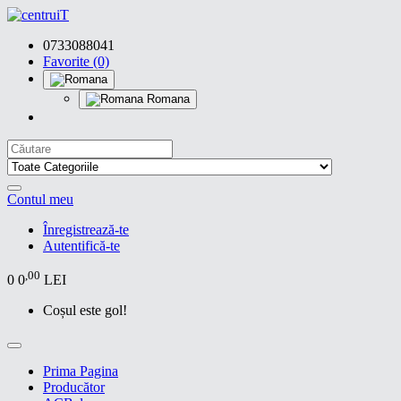
0733088041
Favorite (0)
Romana
Contul meu
Înregistrează-te
Autentifică-te
,00
0
0
LEI
Coșul este gol!
Prima Pagina
Producător