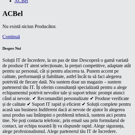
ACBel
ACBel
Nu există niciun Producător.
Continuă
Despre Noi
Soluții IT de încredere, la un pas de tine Descoperă o gamă variată
de produse IT atent selecționate, la prețuri competitive, adaptate atât
pentru uz personal, cât și pentru afacerea ta. Punem accent pe
calitate, performanță și fiabilitate, astfel încât tu să faci alegerea
potrivită de fiecare dată. Nu suntem doar un magazin – suntem
partenerul tău IT. Îți oferim consultanță specializată pentru a alege
echipamentul potrivit nevoilor tale și suport tehnic prompt atunci
când ai nevoie. ✔ Recomandări personalizate ✔ Produse verificate
și de calitate ✔ Suport IT rapid și eficient ✔ Soluții complete pentru
acasă sau business Indiferent dacă ai nevoie de ajutor în alegerea
unui produs sau întâmpini o problemă tehnică, suntem aici pentru
tine. Ne poți contacta telefonic, prin email sau prin formularul de
contact, iar echipa noastră îți va răspunde rapid. Alege siguranța,
alege profesionalismul. Alege partenerul tău IT de încredere.