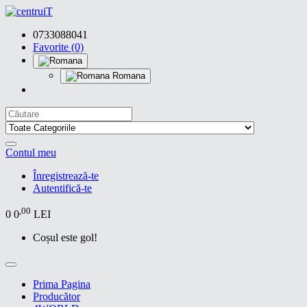
0733088041
Favorite (0)
Romana
Contul meu
Înregistrează-te
Autentifică-te
,00
0
0
LEI
Coșul este gol!
Prima Pagina
Producător