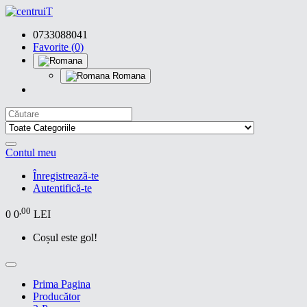
0733088041
Favorite (0)
Romana
Contul meu
Înregistrează-te
Autentifică-te
,00
0
0
LEI
Coșul este gol!
Prima Pagina
Producător