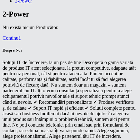
2-Power
2-Power
Nu există niciun Producător.
Continuă
Despre Noi
Soluții IT de încredere, la un pas de tine Descoperă o gamă variată
de produse IT atent selecționate, la prețuri competitive, adaptate atât
pentru uz personal, cât și pentru afacerea ta. Punem accent pe
calitate, performanță și fiabilitate, astfel încât tu să faci alegerea
potrivită de fiecare dată. Nu suntem doar un magazin – suntem
partenerul tău IT. Îți oferim consultanță specializată pentru a alege
echipamentul potrivit nevoilor tale și suport tehnic prompt atunci
când ai nevoie. ✔ Recomandări personalizate ✔ Produse verificate
și de calitate ✔ Suport IT rapid și eficient ✔ Soluții complete pentru
acasă sau business Indiferent dacă ai nevoie de ajutor în alegerea
unui produs sau întâmpini o problemă tehnică, suntem aici pentru
tine. Ne poți contacta telefonic, prin email sau prin formularul de
contact, iar echipa noastră îți va răspunde rapid. Alege siguranța,
alege profesionalismul. Alege partenerul tău IT de încredere.