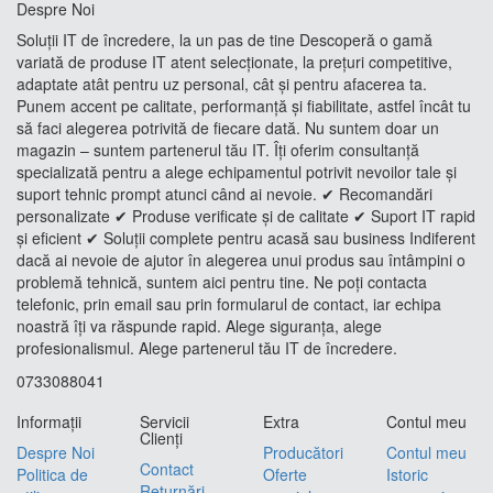
Despre Noi
Soluții IT de încredere, la un pas de tine Descoperă o gamă
variată de produse IT atent selecționate, la prețuri competitive,
adaptate atât pentru uz personal, cât și pentru afacerea ta.
Punem accent pe calitate, performanță și fiabilitate, astfel încât tu
să faci alegerea potrivită de fiecare dată. Nu suntem doar un
magazin – suntem partenerul tău IT. Îți oferim consultanță
specializată pentru a alege echipamentul potrivit nevoilor tale și
suport tehnic prompt atunci când ai nevoie. ✔ Recomandări
personalizate ✔ Produse verificate și de calitate ✔ Suport IT rapid
și eficient ✔ Soluții complete pentru acasă sau business Indiferent
dacă ai nevoie de ajutor în alegerea unui produs sau întâmpini o
problemă tehnică, suntem aici pentru tine. Ne poți contacta
telefonic, prin email sau prin formularul de contact, iar echipa
noastră îți va răspunde rapid. Alege siguranța, alege
profesionalismul. Alege partenerul tău IT de încredere.
0733088041
Informaţii
Servicii
Extra
Contul meu
Clienţi
Despre Noi
Producători
Contul meu
Contact
Politica de
Oferte
Istoric
Returnări