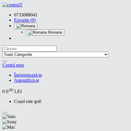
0733088041
Favorite (0)
Romana
Contul meu
Înregistrează-te
Autentifică-te
,00
0
0
LEI
Coșul este gol!