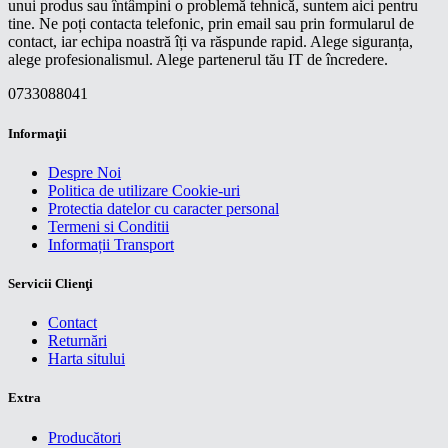
unui produs sau întâmpini o problemă tehnică, suntem aici pentru
tine. Ne poți contacta telefonic, prin email sau prin formularul de
contact, iar echipa noastră îți va răspunde rapid. Alege siguranța,
alege profesionalismul. Alege partenerul tău IT de încredere.
0733088041
Informaţii
Despre Noi
Politica de utilizare Cookie-uri
Protectia datelor cu caracter personal
Termeni si Conditii
Informații Transport
Servicii Clienţi
Contact
Returnări
Harta sitului
Extra
Producători