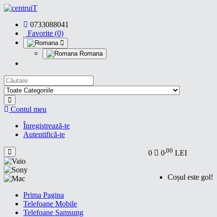
0733088041
Favorite (0)
Romana
Contul meu
Înregistrează-te
Autentifică-te
,00
0
0
LEI
Coșul este gol!
Prima Pagina
Telefoane Mobile
Telefoane Samsung