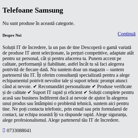
Telefoane Samsung
Nu sunt produse în această categorie.
Continuă
Despre Noi
Soluții IT de încredere, la un pas de tine Descoperă o gamă variată
de produse IT atent selecționate, la prețuri competitive, adaptate atât
pentru uz personal, cât și pentru afacerea ta. Punem accent pe
calitate, performanță și fiabilitate, astfel încât tu să faci alegerea
potrivită de fiecare dată. Nu suntem doar un magazin – suntem
partenerul tău IT. Îți oferim consultanță specializată pentru a alege
echipamentul potrivit nevoilor tale și suport tehnic prompt atunci
când ai nevoie. ✔ Recomandări personalizate ✔ Produse verificate
și de calitate ✔ Suport IT rapid și eficient ✔ Soluții complete pentru
acasă sau business Indiferent dacă ai nevoie de ajutor în alegerea
unui produs sau întâmpini o problemă tehnică, suntem aici pentru
tine. Ne poți contacta telefonic, prin email sau prin formularul de
contact, iar echipa noastră îți va răspunde rapid. Alege siguranța,
alege profesionalismul. Alege partenerul tău IT de încredere.
0733088041