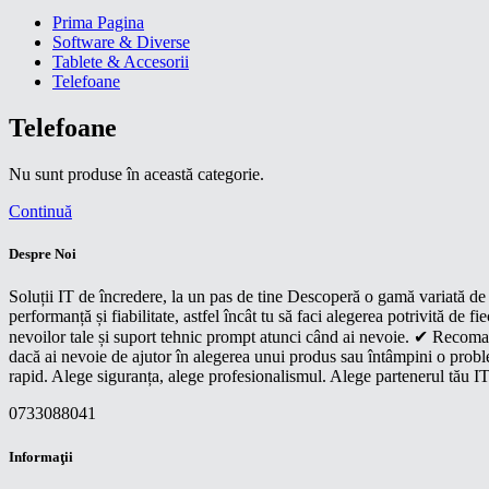
Prima Pagina
Software & Diverse
Tablete & Accesorii
Telefoane
Telefoane
Nu sunt produse în această categorie.
Continuă
Despre Noi
Soluții IT de încredere, la un pas de tine Descoperă o gamă variată de p
performanță și fiabilitate, astfel încât tu să faci alegerea potrivită d
nevoilor tale și suport tehnic prompt atunci când ai nevoie. ✔ Recoman
dacă ai nevoie de ajutor în alegerea unui produs sau întâmpini o proble
rapid. Alege siguranța, alege profesionalismul. Alege partenerul tău IT
0733088041
Informaţii