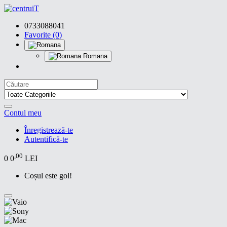
0733088041
Favorite (0)
Romana
Contul meu
Înregistrează-te
Autentifică-te
,00
0
0
LEI
Coșul este gol!