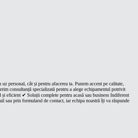
u uz personal, cât și pentru afacerea ta. Punem accent pe calitate,
oferim consultanță specializată pentru a alege echipamentul potrivit
 și eficient ✔ Soluții complete pentru acasă sau business Indiferent
il sau prin formularul de contact, iar echipa noastră îți va răspunde