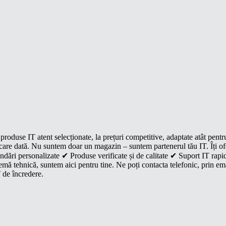
roduse IT atent selecționate, la prețuri competitive, adaptate atât pentr
e fiecare dată. Nu suntem doar un magazin – suntem partenerul tău IT. Îți 
dări personalizate ✔ Produse verificate și de calitate ✔ Suport IT rapid
mă tehnică, suntem aici pentru tine. Ne poți contacta telefonic, prin ema
 de încredere.