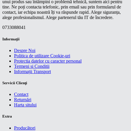
unui produs sau întâmpini o problemă tehnică, suntem aici pentru
tine. Ne poți contacta telefonic, prin email sau prin formularul de
contact, iar echipa noastră îți va răspunde rapid. Alege siguranța,
alege profesionalismul. Alege partenerul tău IT de încredere.
0733088041
Informaţii
Despre Noi
Politica de utilizare Cookie-uri
Protectia datelor cu caracter personal
Termeni si Conditii
Informații Transport
Servicii Clienţi
Contact
Returnări
Harta sitului
Extra
Producători