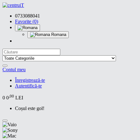
0733088041
Favorite (0)
Romana
Contul meu
Înregistrează-te
Autentifică-te
,00
0
0
LEI
Coșul este gol!