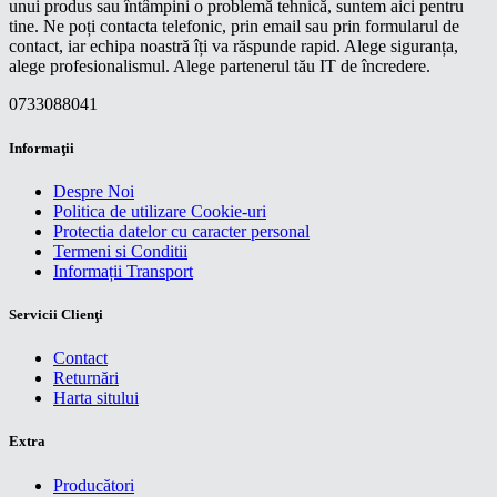
unui produs sau întâmpini o problemă tehnică, suntem aici pentru
tine. Ne poți contacta telefonic, prin email sau prin formularul de
contact, iar echipa noastră îți va răspunde rapid. Alege siguranța,
alege profesionalismul. Alege partenerul tău IT de încredere.
0733088041
Informaţii
Despre Noi
Politica de utilizare Cookie-uri
Protectia datelor cu caracter personal
Termeni si Conditii
Informații Transport
Servicii Clienţi
Contact
Returnări
Harta sitului
Extra
Producători