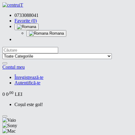
0733088041
Favorite (0)
Romana
Contul meu
Înregistrează-te
Autentifică-te
,00
0
0
LEI
Coșul este gol!