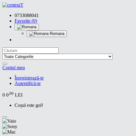
0733088041
Favorite (0)
Romana
Contul meu
Înregistrează-te
Autentifică-te
,00
0
0
LEI
Coșul este gol!