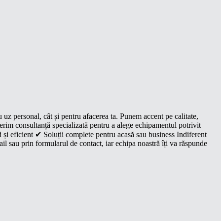
u uz personal, cât și pentru afacerea ta. Punem accent pe calitate,
oferim consultanță specializată pentru a alege echipamentul potrivit
 și eficient ✔ Soluții complete pentru acasă sau business Indiferent
il sau prin formularul de contact, iar echipa noastră îți va răspunde