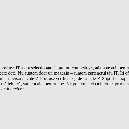
roduse IT atent selecționate, la prețuri competitive, adaptate atât pentr
e fiecare dată. Nu suntem doar un magazin – suntem partenerul tău IT. Îți 
dări personalizate ✔ Produse verificate și de calitate ✔ Suport IT rapid
mă tehnică, suntem aici pentru tine. Ne poți contacta telefonic, prin ema
 de încredere.