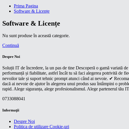
Prima Pagina
Software & Licențe
Software & Licențe
Nu sunt produse în această categorie.
Continuă
Despre Noi
Soluții IT de încredere, la un pas de tine Descoperă o gamă variată de p
performanță și fiabilitate, astfel încât tu să faci alegerea potrivită d
nevoilor tale și suport tehnic prompt atunci când ai nevoie. ✔ Recoman
dacă ai nevoie de ajutor în alegerea unui produs sau întâmpini o proble
rapid. Alege siguranța, alege profesionalismul. Alege partenerul tău IT
0733088041
Informaţii
Despre Noi
Politica de utilizare Cookie-uri