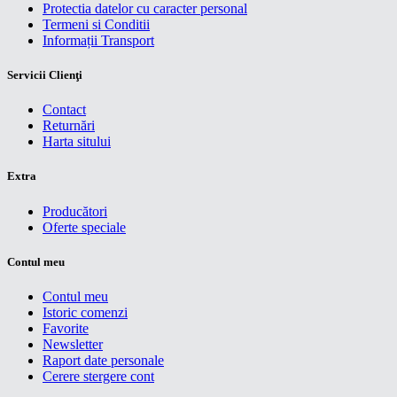
Protectia datelor cu caracter personal
Termeni si Conditii
Informații Transport
Servicii Clienţi
Contact
Returnări
Harta sitului
Extra
Producători
Oferte speciale
Contul meu
Contul meu
Istoric comenzi
Favorite
Newsletter
Raport date personale
Cerere stergere cont