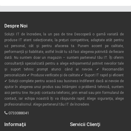
Despre Noi
Soluții IT de încredere, la un pas de tine Descoperă o gamă variată de
produse IT atent selecționate, la prețuri competitive, adaptate atât pentru
uz personal, cât și pentru afacerea ta. Punem accent pe calitate,
performanță și fiabilitate, astfel încât tu să faci alegerea potrivită de fiecare
dată. Nu suntem doar un magazin – suntem partenerul tău IT. Îți oferim
consultanță specializată pentru a alege echipamentul potrivit nevoilor tale
și suport tehnic prompt atunci când ai nevoie. ✔ Recomandări
personalizate ✔ Produse verificate și de calitate ✔ Suport IT rapid și eficient
✔ Soluții complete pentru acasă sau business Indiferent dacă ai nevoie de
ajutor în alegerea unui produs sau întâmpini o problemă tehnică, suntem
aici pentru tine. Ne poți contacta telefonic, prin email sau prin formularul de
contact, iar echipa noastră îți va răspunde rapid. Alege siguranța, alege
profesionalismul. Alege partenerul tău IT de încredere.
0733088041
Informaţii
Servicii Clienţi