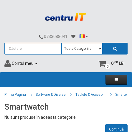
0733088041
,00
Contul meu
0
LEI
0
Prima Pagina
Software & Diverse
Tablete & Accesorii
Smartwat
Smartwatch
Nu sunt produse în această categorie.
Continuă