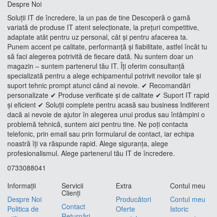
Despre Noi
Soluții IT de încredere, la un pas de tine Descoperă o gamă
variată de produse IT atent selecționate, la prețuri competitive,
adaptate atât pentru uz personal, cât și pentru afacerea ta.
Punem accent pe calitate, performanță și fiabilitate, astfel încât tu
să faci alegerea potrivită de fiecare dată. Nu suntem doar un
magazin – suntem partenerul tău IT. Îți oferim consultanță
specializată pentru a alege echipamentul potrivit nevoilor tale și
suport tehnic prompt atunci când ai nevoie. ✔ Recomandări
personalizate ✔ Produse verificate și de calitate ✔ Suport IT rapid
și eficient ✔ Soluții complete pentru acasă sau business Indiferent
dacă ai nevoie de ajutor în alegerea unui produs sau întâmpini o
problemă tehnică, suntem aici pentru tine. Ne poți contacta
telefonic, prin email sau prin formularul de contact, iar echipa
noastră îți va răspunde rapid. Alege siguranța, alege
profesionalismul. Alege partenerul tău IT de încredere.
0733088041
Informaţii
Servicii
Extra
Contul meu
Clienţi
Despre Noi
Producători
Contul meu
Contact
Politica de
Oferte
Istoric
Returnări